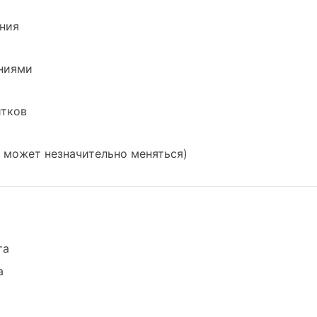
ания
аниями
итков
в может незначительно меняться)
та
а