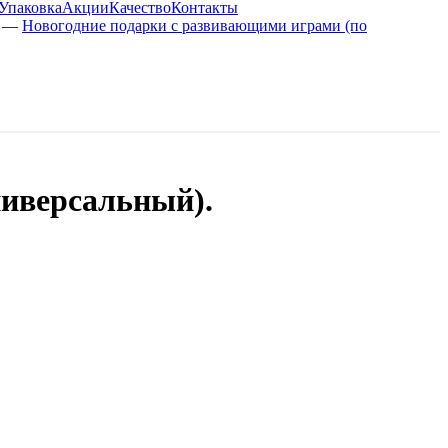
Упаковка
Акции
Качество
Контакты
—
Новогодние подарки с развивающими играми (по
ниверсальный).