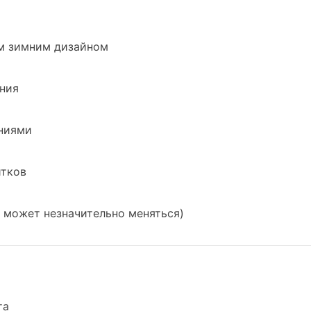
им зимним дизайном
ания
аниями
итков
в может незначительно меняться)
та