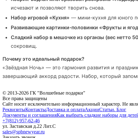
исчезают и позволяют творить снова.
Набор игровой «Кухня»
— мини-кухня для юного п
Развивающие картинки-половинки «Фрукты и яго
Сладкий набор в мешочке из органзы (вес нетто 50
сокровищ.
Почему это идеальный подарок?
«Звёздная Ночь» — это гармония развития и праздни
завершающий аккорд радости. Набор, который запомн
© 2013-2026 ГК "Волшебные подарки"
Все права защищены
Сайт носит исключительно информационный характер. Не явл
Реквизиты
Контакты
Доставка и оплата
Акции
Статьи. Блог
Документы и соглашения
Как выбрать сладкие наборы для дете
+7(812) 957-62-46
ул. Заставская д.22 Лит.С
sales@spbnewyear.ru
Заказать звонок