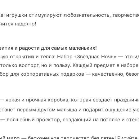
ка: игрушки стимулируют любознательность, творчеств
ится надолго!
ития и радости для самых маленьких!
нную открытий и тепла! Набор «Звёздная Ночь» — это 
только восторг, но и пользу. Каждый предмет в наборе
ор для корпоративных подарков — качественно, безоп
— яркая и прочная коробка, которая создаёт празднич
станет первым другом малыша и подарит ощущение ую
— волшебный проектор, создающий на потолке и стена
ный мир»
— бесконечное творчество без пятен! Рисуйте