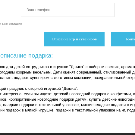
я даю согласие
Описание игр и сувениров
Бону
описание подарка:
ок для детей сотрудников в игрушке "Дымка" с набором свежих, аромат
огодним озорным весельем. Дети оценят современный, стилизованный д
лнить подарок сувениром с логотипом компании, поздравительной откр
ий праздник с озорной игрушкой "Дымка".
т интересна, если вы ищите: детский новогодний подарок с конфетами, 
ков, корпоративные новогодние подарки детям, купить детские новогодн
, сладкие подарки в текстильной упаковке, мягкие сладкие подарки с иг
ий подарок в мягкой игрушке, подарки в текстильной упаковке на нг, под