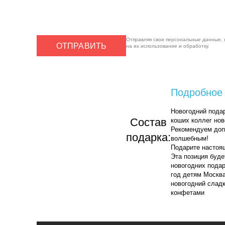
Отправляя свои персональные данные, 
ОТПРАВИТЬ
на их использование и обработку.
Подробное 
Новогодний подар
Cостав
коших коллег нов
Рекомендуем допо
подарка:
волшебным!
Подарите настоящ
Эта позиция буде
новогодних подар
год детям Москва
новогодний сладк
конфетами