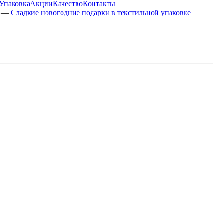
Упаковка
Акции
Качество
Контакты
—
Сладкие новогодние подарки в текстильной упаковке