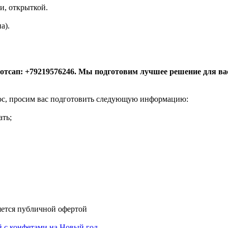
и, открыткой.
а).
вотсап: +79219576246. Мы подготовим лучшее решение для ва
рос, просим вас подготовить следующую информацию:
ать;
яется публичной офертой
й с конфетами на Новый год