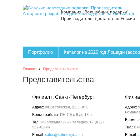
Компания "Волшебные подарки"
Производитель. Доставка по России
Портфолио
Каталог на 2026 год Лошади (ассо
/
Главная
Представительства
Представительства
Филиал г. Санкт-Петербург
Филиал
Адрес:
ул.Заставская, 22, Лит. С
Адрес:
м
Романов
Время работы:
ПН-СБ с 9 до 18 ч
Время р
Тел.:
Многоканальный телефон +7 (812)
957-62-46
Тел.:
8 (
E-mail:
sales@spbnewyear.ru
E-mail:
z