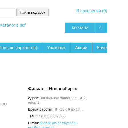
В сравнении (0)
каталог в pdf
КОРЗИНА
0
 больше вариантов)
Упаковка
Акции
Качество
К
Филиал г. Новосибирск
Адрес:
Вокзальная магистраль, д. 2,
офис 2
 ТОО
Время работы:
ПН-СБ с 9 до 18 ч.
Тел.:
+7 (383)235-96-55
E-mail:
podarki@sibnewyear.ru,
nsk@sibnewyear.ru