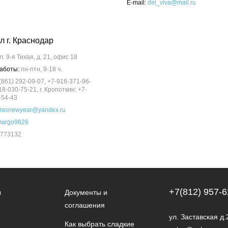
E-mail:
del_viva@mail.ru
л г. Краснодар
л. 9-я Тихая, д. 21, офис 18
аботы:
пн-птн, 9-18 ч.
(861) 292-09-07, +7-918-371-96-
18-030-75-21, г. Кропоткин: +7-
-54-43
rasnewyear@yandex.ru
argo9626
773132
+7(812) 957-6
ы
Документы и
соглашения
ул. Заставская д.
Как выбрать сладкие