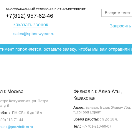
МНОГОКАНАЛЬНЫЙ ТЕЛЕФОН
В Г. САНКТ-ПЕТЕРБУРГ
+7(812) 957-62-46
Заказать звонок
Запросить 
sales@spbnewyear.ru
ртимент пополняется, оставьте заявку, чтобы мы вам отправили
 г. Москва
Филиал г. г. Алма-Аты,
Казахстан
етро Кожуховская, ул. Петра
а, д.6
Адрес:
Бульвар Бухар Жырау 75а,
"EcoFood Expert"
аботы:
ПН-СБ с 9 до 18 ч.
Время работы:
с 9 до 18 ч.
499) 113-71-44
Тел.:
+7-701-210-60-07
akaz@prazdnik-m.ru