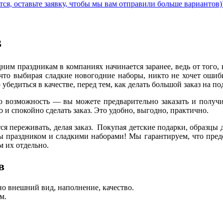
ся, оставьте заявку, чтобы мы вам отправили больше вариантов)
в
ним праздникам в компаниях начинается заранее, ведь от того, 
что выбирая сладкие новогодние наборы, никто не хочет ошиби
бедиться в качестве, перед тем, как делать большой заказ на по
 возможность — вы можете предварительно заказать и получит
 и спокойно сделать заказ. Это удобно, выгодно, практично.
ся переживать, делая заказ. Покупая детские подарки, образцы 
ны праздником и сладкими наборами! Мы гарантируем, что пред
м их отдельно.
в
о внешний вид, наполнение, качество.
м.